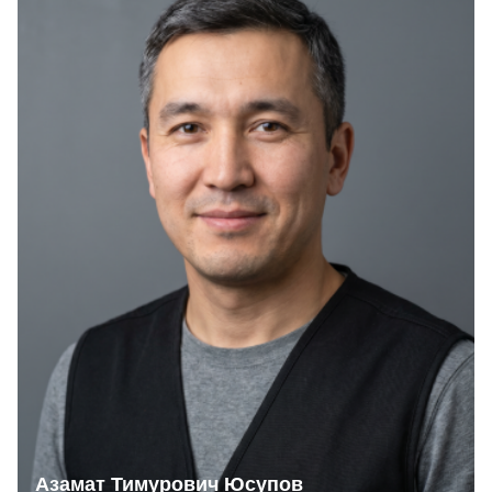
Азамат Тимурович Юсупов