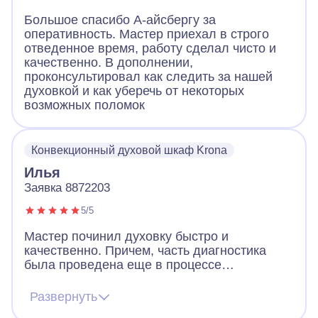
Большое спасибо А-айсбергу за
оперативность. Мастер приехал в строго
отведенное время, работу сделал чисто и
качественно. В дополнении,
проконсультировал как следить за нашей
духовкой и как уберечь от некоторых
возможных поломок
Конвекционный духовой шкаф Krona
Илья
Заявка 8872203
5/5
Мастер починил духовку быстро и
качественно. Причем, часть диагностика
была проведена еще в процессе
телефонного разговора – мастер четко
задавал вопросы, сразу чувствуется
Развернуть
большой опыт. Благодаря этого мастер