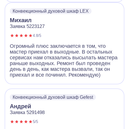
привез сразу нужные запчасти и замена и
ремонт были произведены в первый же
Конвекционный духовой шкаф LEX
приезд. Не нужно было ждать, чтобы он еще
купил запчасти и возвращался к нам.
Михаил
Благодарим Айсберг
Заявка 5223127
4.8/5
Огромный плюс заключается в том, что
мастер приехал в выходные. В остальных
сервисах нам отказались высылать мастера
раньше выходных. Ремонт был проведен
день в день, как мастера вызвали, так он
приехал и все починил. Рекомендую)
Конвекционный духовой шкаф Gefest
Андрей
Заявка 5291498
5/5