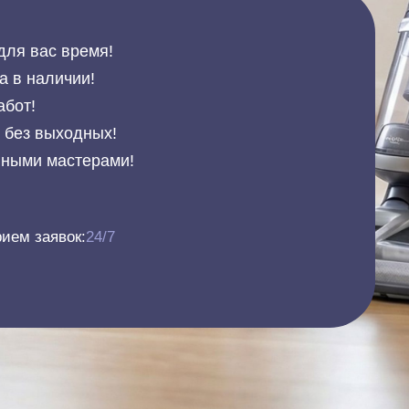
для вас время!
а в наличии!
абот!
и без выходных!
нными мастерами!
ием заявок:
24/7