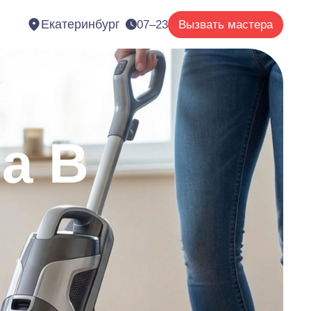
Екатеринбург
07–23
Вызвать мастера
а В