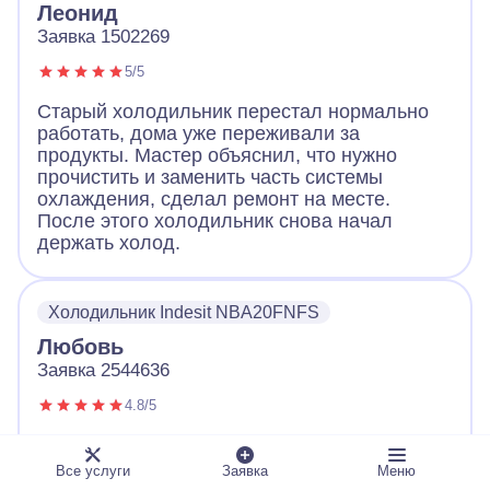
Леонид
Заявка 1502269
5/5
Старый холодильник перестал нормально
работать, дома уже переживали за
продукты. Мастер объяснил, что нужно
прочистить и заменить часть системы
охлаждения, сделал ремонт на месте.
После этого холодильник снова начал
держать холод.
Холодильник Indesit NBA20FNFS
Любовь
Заявка 2544636
4.8/5
Холодильник работал нестабильно, плохо
охлаждал, а внутри требовалась полная
Все услуги
Заявка
Меню
разборка. Мастер заменил температурную