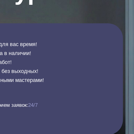
для вас время!
а в наличии!
абот!
и без выходных!
нными мастерами!
ием заявок:
24/7