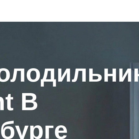
холодильни
t В
бурге