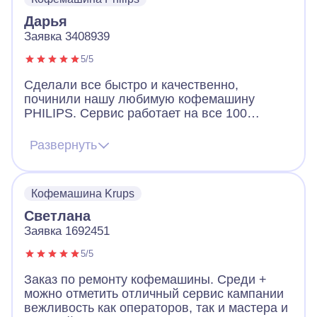
Дарья
Заявка 3408939
5/5
Сделали все быстро и качественно,
починили нашу любимую кофемашину
PHILIPS. Сервис работает на все 100
баллов. Ребята приехали, определили
проблему и забрали на ремонт. Благодарим
Развернуть
«А-Айсберг» за организованную и успешную
работу. Вот уже несколько месяцев
пользуемся и радуемся. Все отлично
Кофемашина Krups
работает и без всяких нареканий !!!!! Ещё
раз хотим сказать вам огромное спасибо )
Светлана
Заявка 1692451
5/5
Заказ по ремонту кофемашины. Среди +
можно отметить отличный сервис кампании
вежливость как операторов, так и мастера и