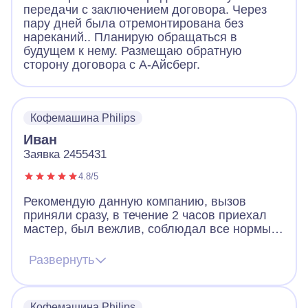
передачи с заключением договора. Через
пару дней была отремонтирована без
нареканий.. Планирую обращаться в
будущем к нему. Размещаю обратную
сторону договора с А-Айсберг.
Кофемашина Philips
Иван
Заявка 2455431
4.8/5
Рекомендую данную компанию, вызов
приняли сразу, в течение 2 часов приехал
мастер, был вежлив, соблюдал все нормы,
был в маске и перчатках. Сломалась
кофемашина, а точнее емкость с отходами.
Развернуть
В процессе ремонта объяснил все изъяны и
прорекомендовал хотя бы раз в год чистить
и менять расходные материалы.
Кофемашина Philips