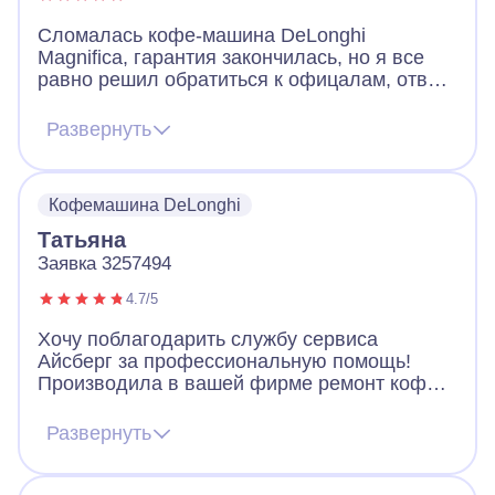
Сломалась кофе-машина DeLonghi
Magnifica, гарантия закончилась, но я все
равно решил обратиться к офицалам, ответ
меня не порадовал. Машинку они забирают
мин на неделю. Я нашёл Айсберг, ответили
Развернуть
быстро, мастер приехал на след день,
осмотрев машину, забрал ее и уже через
день привез назад полностью
Кофемашина DeLonghi
отремонтированной. Супер!
Татьяна
Заявка 3257494
4.7/5
Хочу поблагодарить службу сервиса
Айсберг за профессиональную помощь!
Производила в вашей фирме ремонт кофе
машины. Агрегат старый, но
профессиональный. Проблема была в том,
Развернуть
что я утром перепутала контейнеры и в
отсек для кофе, налила воды. Думала, всё
((( Но нет, пришел молодой мастер,