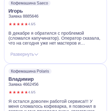
Кофемашина Saeco
успокоил, почистил все и машина снова
варит вкусный кофе. Еще и рекомендации
Игорь
дал по уходу за аппаратом. Спасибо ввм, за
Заявка 8885646
ваших мастеров!
4.6/5
В декабре я обратился с проблемой
(сломался капучинатор). Оператор сказала,
что на сегодня уже нет мастеров и
предложила следудующий день. Я
согласился и оставил свои контактные
Развернуть
данные. На следующий день мне позвонил
мастер. В договоренное время мастер
приехал и в течение 2 часов устранил
Кофемашина Polaris
неисправность. Большое спасибо за
оперативность!
Владимир
Заявка 4662456
4.6/5
Я остался доволен работой сервиса!!! У
меня сломалось кофеварка, я позвонил в