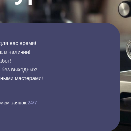
для вас время!
а в наличии!
абот!
и без выходных!
нными мастерами!
ием заявок:
24/7