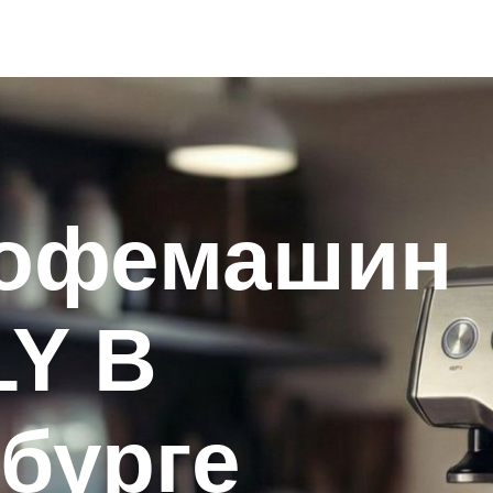
кофемашин
LY В
бурге