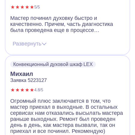
5/5
Мастер починил духовку быстро и
качественно. Причем, часть диагностика
была проведена еще в процессе
телефонного разговора – мастер четко
задавал вопросы, сразу чувствуется
Развернуть
большой опыт. Благодаря этого мастер
привез сразу нужные запчасти и замена и
ремонт были произведены в первый же
Конвекционный духовой шкаф LEX
приезд. Не нужно было ждать, чтобы он еще
купил запчасти и возвращался к нам.
Михаил
Благодарим Айсберг
Заявка 5223127
4.8/5
Огромный плюс заключается в том, что
мастер приехал в выходные. В остальных
сервисах нам отказались высылать мастера
раньше выходных. Ремонт был проведен
день в день, как мастера вызвали, так он
приехал и все починил. Рекомендую)