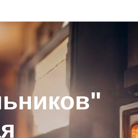
льников"
ая