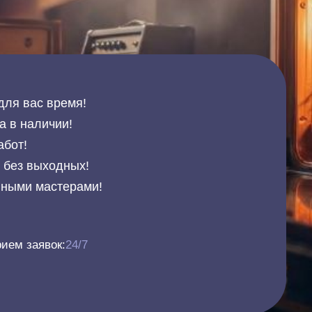
для вас время!
а в наличии!
абот!
и без выходных!
нными мастерами!
ием заявок:
24/7