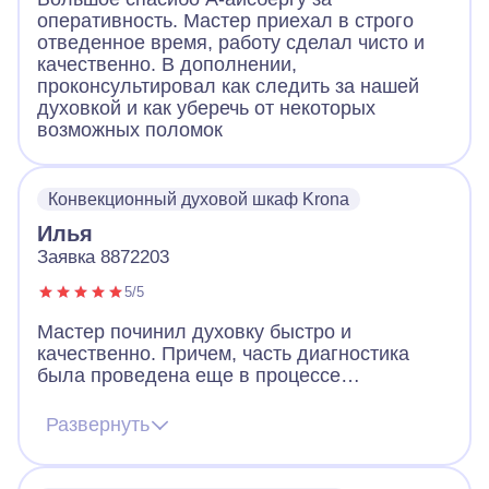
оперативность. Мастер приехал в строго
отведенное время, работу сделал чисто и
качественно. В дополнении,
проконсультировал как следить за нашей
духовкой и как уберечь от некоторых
возможных поломок
Конвекционный духовой шкаф Krona
Илья
Заявка 8872203
5/5
Мастер починил духовку быстро и
качественно. Причем, часть диагностика
была проведена еще в процессе
телефонного разговора – мастер четко
задавал вопросы, сразу чувствуется
Развернуть
большой опыт. Благодаря этого мастер
привез сразу нужные запчасти и замена и
ремонт были произведены в первый же