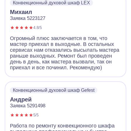
Конвекционный духовой шкаф LEX
приезд. Не нужно было ждать, чтобы он еще
купил запчасти и возвращался к нам.
Михаил
Благодарим Айсберг
Заявка 5223127
4.8/5
Огромный плюс заключается в том, что
мастер приехал в выходные. В остальных
сервисах нам отказались высылать мастера
раньше выходных. Ремонт был проведен
день в день, как мастера вызвали, так он
приехал и все починил. Рекомендую)
Конвекционный духовой шкаф Gefest
Андрей
Заявка 5291498
5/5
Работа по ремонту конвекционного шкафа