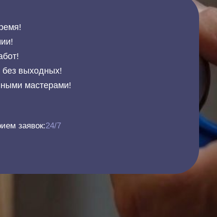
ремя!
ии!
абот!
и без выходных!
нными мастерами!
ием заявок:
24/7